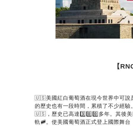
【
RNG
🇺🇸
美國紅白葡萄酒在現今世界中可說
的歷史也有一段時間，累積了不少經驗
🇺🇸
，歷史已高達
3️⃣0️⃣0️⃣
多年。其後美
軌
🚞
。使美國葡萄酒正式登上國際舞台