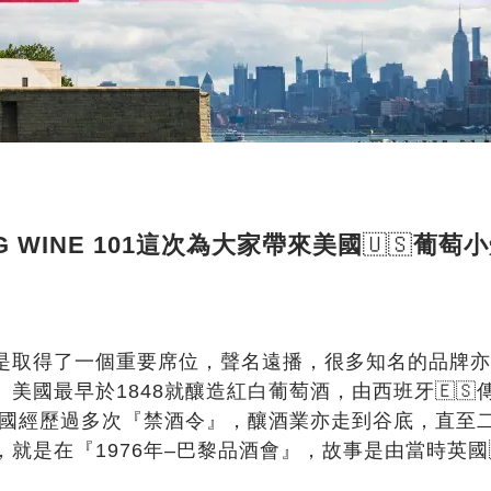
 WINE 101
這次為大家帶來美國
🇺🇸
葡萄小
是取得了一個重要席位，聲名遠播，很多知名的品牌亦
。美國最早於
1848
就釀造紅白葡萄酒，由西班牙
🇪🇸
國經歷過多次『禁酒令』，釀酒業亦走到谷底，直至
，就是在『
1976
年
–
巴黎品酒會』，
故事是由當時英國