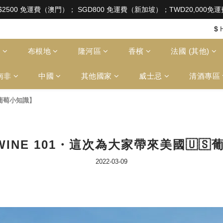
aw of Hong Kong, intoxicating liquor must not be sold or
$2500 免運費（澳門）； SGD800 免運費（新加坡）；TWD20,000
aw of Hong Kong, intoxicating liquor must not be sold or
$
多
布根地
隆河區
香檳
法國 (其他)
南非
中國
其他國家
威士忌
清酒專區
🇸葡萄小知識】
 WINE 101・這次為大家帶來美國🇺
2022-03-09