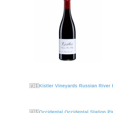
🇺🇸
Kistler Vineyards Russian River 
🇺🇸
Occidental Occidental Station P