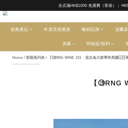
根據香港法律，不得在業務過程中，向未成年人售賣或供應令人醺醉的酒類。Under the l
全店滿HK$1000 免運費（香港）； HK
根據香港法律，不得在業務過程中，向未成年人售賣或供應令人醺醉的酒類。Under the l
推薦產品
年度清貨優惠
暢銷品牌
波爾
美國
阿根廷/智利
Home
/
部落格列表
/
【🧐RNG WINE 101・這次為大家帶來美國🇺
【🧐RNG