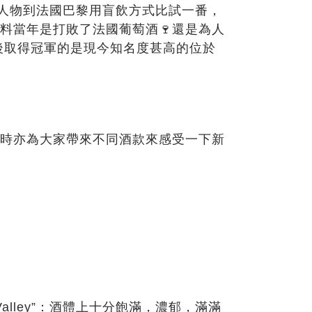
人物到法國巴黎用盲飲方式比試一番，
料當年是打敗了法國葡萄酒
🍷還是為人
後取得冠軍的是現今知名度甚高的位於
時亦為大家帶來不同酒款來感受一下新
alley”
：酒體上十分飽滿，濃郁，滿滿