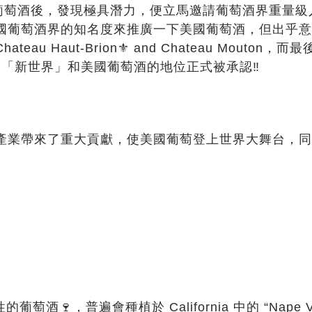
葡萄酒後，發現極具潛力，便立馬邀請葡萄酒界重量級
國葡萄酒界的知名度來推廣一下美國葡萄酒，但出乎意
 Haut-Brion⚜️ and Chateau Mouton
，而最
「新世界」和美國葡萄酒的地位正式被承認
‼️
，
產業帶來了重大貢獻，使美國葡萄登上世界大舞台，同
性的葡萄酒
🍷
，普遍會種植於
California
中的
“Nape V