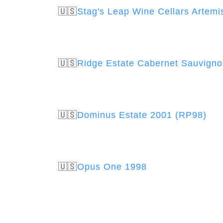
🇺🇸
Stag's Leap Wine Cellars Artem
🇺🇸
Ridge Estate Cabernet Sauvign
🇺🇸
Dominus Estate 2001 (RP98)
🇺🇸
Opus One 1998