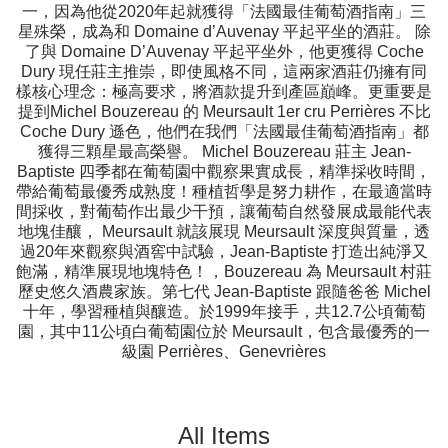
一，因為他從2020年起就獲得「法國最佳葡萄酒指南」三
星殊榮，成為和 Domaine d’Auvenay 平起平坐的酒莊。 除
了與 Domaine D’Auvenay 平起平坐外，他更獲得 Coche
Dury 現任莊主推崇，即使風格不同，這兩家酒莊仍擁有同
樣核心理念：極高要求，將酒款提升到產區巔峰。更重要是
提到Michel Bouzereau 的 Meursault 1er cru Perrières 不比
Coche Dury 遜色，他們在我們「法國最佳葡萄酒指南」都
獲得三顆星最高榮譽。 Michel Bouzereau 莊主 Jean-
Baptiste 四季都在葡萄園中觀察果實成長，精準採收時間，
帶給葡萄最優秀成熟度！種植哲學是努力耕作，在最適當時
間採收，對葡萄作出最少干預，讓葡萄自然發展成最能代表
地塊佳釀， Meursault 就該展現 Meursault 深度與質量，透
過20年來觀察與酒窖中試驗，Jean-Baptiste 打造出純淨又
飽滿，精準展現地塊特色！，Bouzereau 為 Meursault 村莊
歷史悠久酒農家族。第七代 Jean-Baptiste 跟隨爸爸 Michel
十年，學習種植與釀造。於1999年接手，共12.7公頃葡萄
園，其中11公頃白葡萄園位於 Meursault，包含最優秀的一
級園 Perrières、Genevrières
All Items