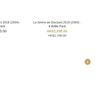
s 2018 (JS94) -
La Sirene de Giscours 2019 (JS94) -
Pack
6 Bottle Pack
0.00
HK$1,590.00
HK$1,788.00
1