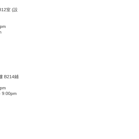
12室 (設
0pm
m
 B214鋪
0pm
9:00pm