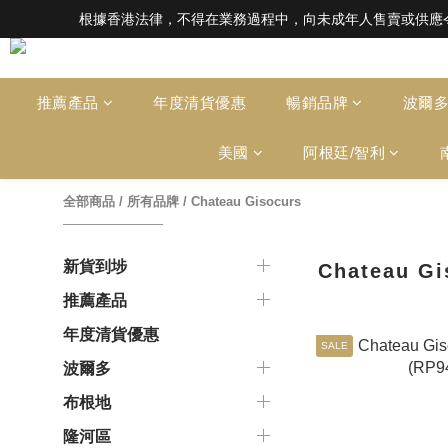
根據香港法律，不得在業務過程中，向未成年人售賣或供應令人醺醉的酒類。Under the l
根據香港法律，不得在業務過程中，向未成年人售賣或供應令人醺醉的酒類。Under the l
全店滿HK$1000 免運費（香港）； HK
根據香港法律，不得在業務過程中，向未成年人售賣或供應令人醺醉的酒類。Under the l
推薦產品
年度清貨優惠
暢銷品牌
波爾
美國
阿根廷/智利
全部商品
/
所有品牌
/
Chateau Gisocurs
新貨到埗
Chateau Gi
推薦產品
年度清貨優惠
SALE
波爾多
布根地
隆河區