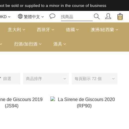
 supplied to a minor in the course of business
 supplied to a minor in the course of business
免運費（台灣）；157,000円免運費（日本）
HKD
繁體中文
 supplied to a minor in the course of business
意大利
西班牙
德國
澳洲/紐西蘭
烈酒/加烈酒
酒具
篩選
商品排序
每頁顯示 72 個