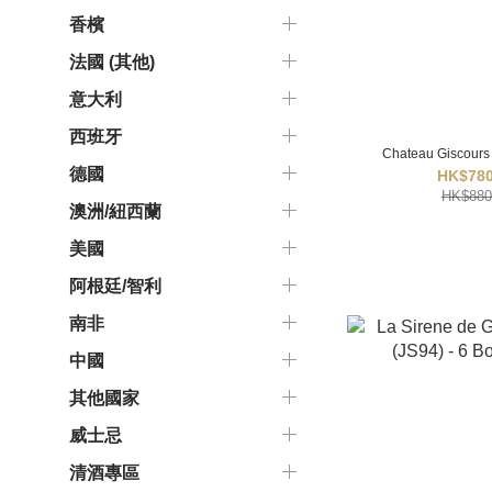
香檳
法國 (其他)
意大利
西班牙
Chateau Giscours
德國
HK$780
HK$880
澳洲/紐西蘭
美國
阿根廷/智利
南非
中國
其他國家
威士忌
清酒專區