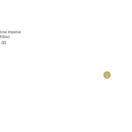
ose Imperial
t Box)
.00
1