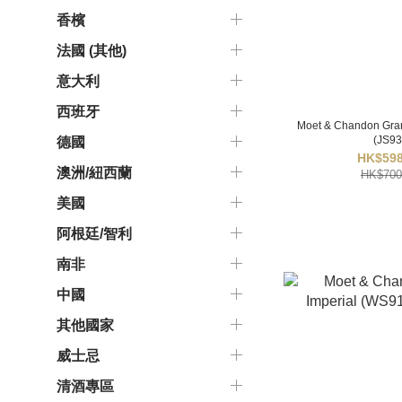
香檳
法國 (其他)
意大利
西班牙
Moet & Chandon Gra
(JS93
德國
HK$598
澳洲/紐西蘭
HK$700
美國
阿根廷/智利
南非
中國
其他國家
威士忌
清酒專區