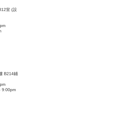
12室 (設
0pm
m
 B214鋪
0pm
9:00pm