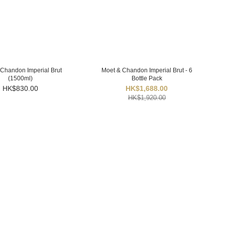
Chandon Imperial Brut
Moet & Chandon Imperial Brut - 6
(1500ml)
Bottle Pack
HK$830.00
HK$1,688.00
HK$1,920.00