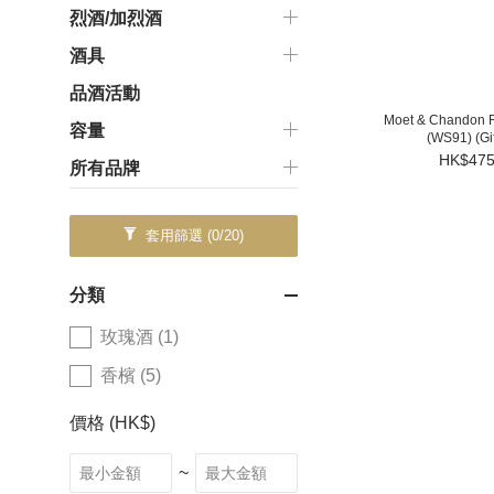
烈酒/加烈酒
酒具
品酒活動
Moet & Chandon R
容量
(WS91) (Gif
HK$475
所有品牌
套用篩選
(0/20)
分類
玫瑰酒 (1)
香檳 (5)
價格 (HK$)
~