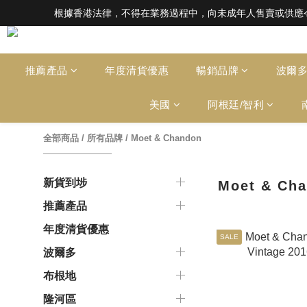
根據香港法律，不得在業務過程中，向未成年人售賣或供應令人醺醉的酒類。Under the l
根據香港法律，不得在業務過程中，向未成年人售賣或供應令人醺醉的酒類。Under the l
全店滿HK$1000 免運費（香港）； HK
根據香港法律，不得在業務過程中，向未成年人售賣或供應令人醺醉的酒類。Under the l
推薦產品
年度清貨優惠
暢銷品牌
波爾
美國
阿根廷/智利
全部商品
/
所有品牌
/
Moet & Chandon
新貨到埗
Moet & Ch
推薦產品
年度清貨優惠
SALE
波爾多
布根地
隆河區