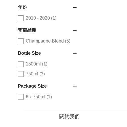
年份
2010 - 2020 (1)
葡萄品種
Champagne Blend (5)
Bottle Size
1500ml (1)
750ml (3)
Package Size
6 x 750ml (1)
關於我們