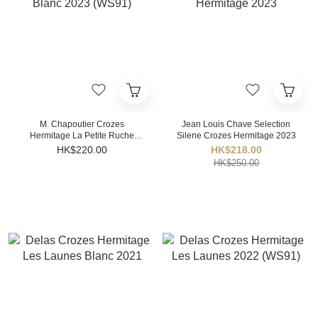
M. Chapoutier Crozes
Jean Louis Chave Selection
Hermitage La Petite Ruche
Silene Crozes Hermitage 2023
Blanc 2023 (WS91)
HK$220.00
HK$218.00
HK$250.00