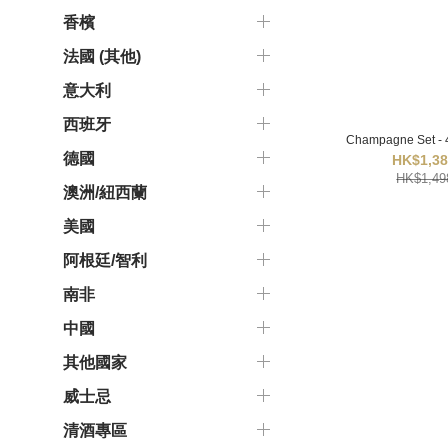
香檳
法國 (其他)
意大利
西班牙
Champagne Set - 4
德國
HK$1,38
HK$1,49
澳洲/紐西蘭
美國
阿根廷/智利
南非
中國
其他國家
威士忌
清酒專區