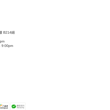
 B214鋪
0pm
9:00pm