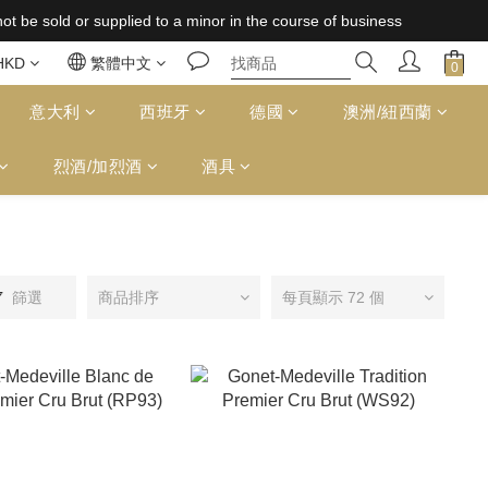
 supplied to a minor in the course of business
 supplied to a minor in the course of business
免運費（台灣）；157,000円免運費（日本）
HKD
繁體中文
 supplied to a minor in the course of business
意大利
西班牙
德國
澳洲/紐西蘭
烈酒/加烈酒
酒具
篩選
商品排序
每頁顯示 72 個