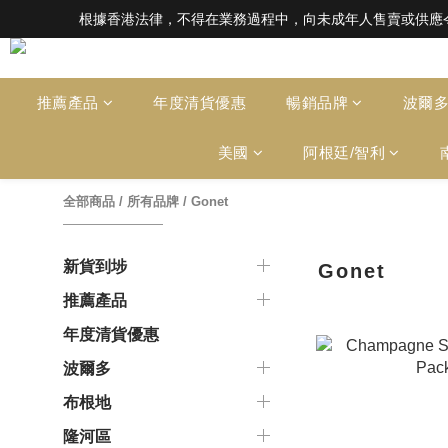
根據香港法律，不得在業務過程中，向未成年人售賣或供應令人醺醉的酒類。Under the l
根據香港法律，不得在業務過程中，向未成年人售賣或供應令人醺醉的酒類。Under the l
全店滿HK$1000 免運費（香港）； HK
根據香港法律，不得在業務過程中，向未成年人售賣或供應令人醺醉的酒類。Under the l
推薦產品
年度清貨優惠
暢銷品牌
波爾
美國
阿根廷/智利
全部商品
/
所有品牌
/
Gonet
新貨到埗
Gonet
推薦產品
年度清貨優惠
波爾多
布根地
隆河區