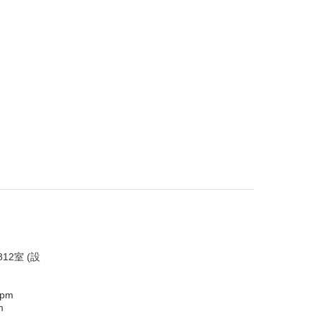
12室 (設
0pm
m