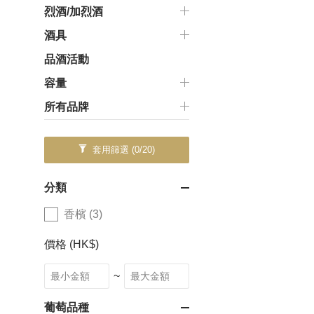
烈酒/加烈酒
酒具
品酒活動
容量
所有品牌
套用篩選
(0/20)
分類
香檳 (3)
價格 (HK$)
~
葡萄品種