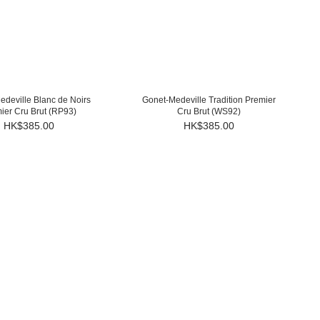
edeville Blanc de Noirs
Gonet-Medeville Tradition Premier
ier Cru Brut (RP93)
Cru Brut (WS92)
HK$385.00
HK$385.00