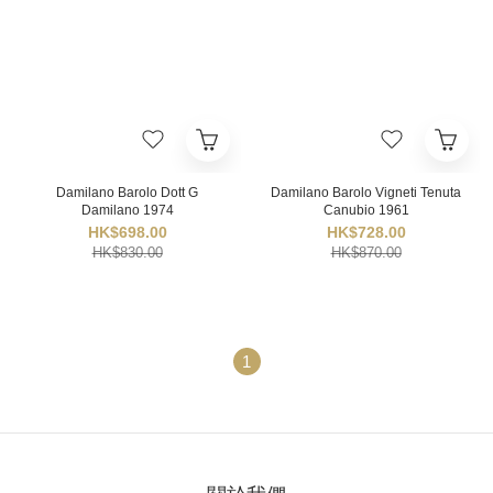
Damilano Barolo Dott G
Damilano Barolo Vigneti Tenuta
Damilano 1974
Canubio 1961
HK$698.00
HK$728.00
HK$830.00
HK$870.00
1