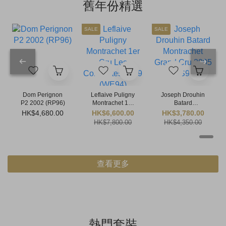
舊年份精選
SALE
SALE
Dom Perignon
Leflaive Puligny
Joseph Drouhin
P2 2002 (RP96)
Montrachet 1er
Batard
Cru Les
Montrachet
HK$4,680.00
HK$6,600.00
HK$3,780.00
Combettes 2009
Grand Cru 2005
HK$7,800.00
HK$4,350.00
(WE94)
(WS95)
查看更多
熱門套裝