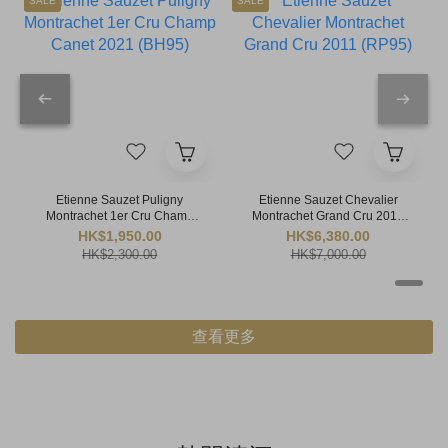
SALE
SALE
Etienne Sauzet Puligny
Etienne Sauzet Chevalier
Montrachet 1er Cru Champ
Montrachet Grand Cru 2011
Canet 2021 (BH95)
(RP95)
HK$1,950.00
HK$6,380.00
HK$2,300.00
HK$7,000.00
查看更多