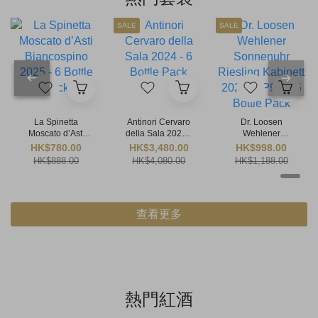
SALE
SALE
La Spinetta
Antinori Cervaro
Dr. Loosen
Moscato d’Asti
della Sala 2024 -
Wehlener
Biancospino
6 Bottle Pack
Sonnenuhr
HK$780.00
HK$3,480.00
HK$998.00
2025 - 6 Bottle
Riesling Kabinett
HK$888.00
HK$4,080.00
HK$1,188.00
Pack
2024 (RP92) - 6
Bottle Pack
查看更多
熱門紅酒