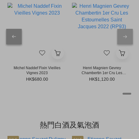
Michel Naddef Fixin Vieilles
Henri Magnien Gevrey
Vignes 2023
Chambertin 1er Cru Les
Estournelles Saint Jacques
HK$680.00
HK$1,120.00
2022 (RP93)
熱門白酒及氣泡酒