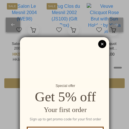
SALE
SALE
Salon Le Mesnil
Krug Clos du
Veuve Clicquot
2004 (WE98)
Mesnil 2002
Rose Brut with
(JS100) (Gift
Sun Holder by
HK$9,850.00
HK$16,800.00
HK$670.00
Box)
Yinka Ilori
HK$12,500.00
HK$18,500.00
查看更多