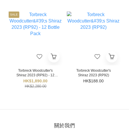
SALE
Torbreck Woodcutter's
Torbreck Woodcutter's
Shiraz 2023 (RP92) - 12
Shiraz 2023 (RP92)
Bottle Pack
HK$1,890.00
HK$188.00
HK$2,280.00
關於我們