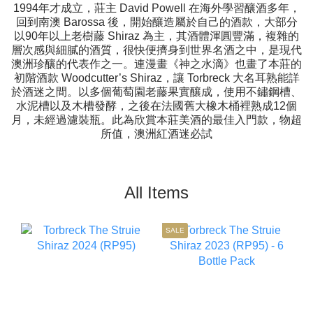
1994年才成立，莊主 David Powell 在海外學習釀酒多年，
回到南澳 Barossa 後，開始釀造屬於自己的酒款，大部分
以90年以上老樹藤 Shiraz 為主，其酒體渾圓豐滿，複雜的
層次感與細膩的酒質，很快便擠身到世界名酒之中，是現代
澳洲珍釀的代表作之一。連漫畫《神之水滴》也畫了本莊的
初階酒款 Woodcutter’s Shiraz，讓 Torbreck 大名耳熟能詳
於酒迷之間。以多個葡萄園老藤果實釀成，使用不鏽鋼槽、
水泥槽以及木槽發酵，之後在法國舊大橡木桶裡熟成12個
月，未經過濾裝瓶。此為欣賞本莊美酒的最佳入門款，物超
所值，澳洲紅酒迷必試
All Items
SALE