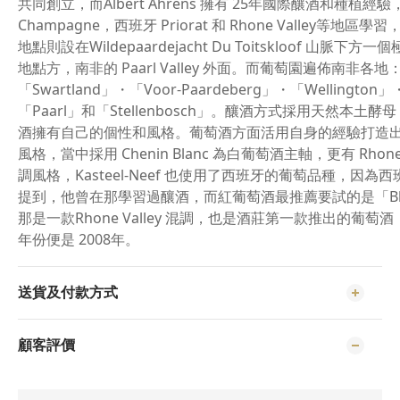
共同創立，而Albert Ahrens 擁有 25年國際釀酒和種植經
Champagne，西班牙 Priorat 和 Rhone Valley等地區學習，而
地點則設在Wildepaardejacht Du Toitskloof 山脈下方
地點方，南非的 Paarl Valley 外面。而葡萄園遍佈南非各地
「Swartland」・「Voor-Paardeberg」・「Wellington」
「Paarl」和「Stellenbosch」。釀酒方式採用天然本土酵
酒擁有自己的個性和風格。葡萄酒方面活用自身的經驗打造
風格，當中採用 Chenin Blanc 為白葡萄酒主軸，更有 Rhone V
調風格，Kasteel-Neef 也使用了西班牙的葡萄品種，因為
提到，他曾在那學習過釀酒，而紅葡萄酒最推薦要試的是「Bl
那是一款Rhone Valley 混調，也是酒莊第一款推出的葡萄
年份便是 2008年。
送貨及付款方式
顧客評價