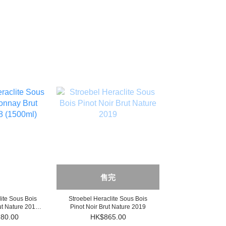
售完
lite Sous Bois
Stroebel Heraclite Sous Bois
t Nature 2018
Pinot Noir Brut Nature 2019
0ml)
80.00
HK$865.00