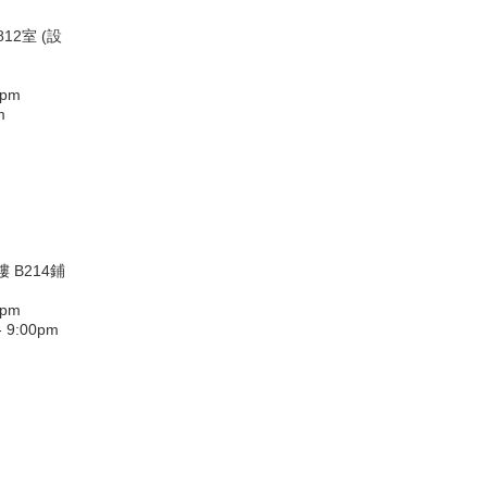
12室 (設
0pm
m
 B214鋪
0pm
9:00pm