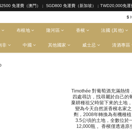
aw of Hong Kong, intoxicating liquor must not be sold or
$2500 免運費（澳門）； SGD800 免運費（新加坡）；TWD20,000
aw of Hong Kong, intoxicating liquor must not be sold or
$
多
布根地
隆河區
香檳
法國 (其他)
南非
中國
其他國家
威士忌
清酒專區
Timothée 對葡萄酒充滿
四處尋訪，找尋屬於自己的
棄耕種祖父時留下來的土地，所以
變為今天自然派香檳名家之路 
劑，2008年轉換為有機種
3.5公頃的土地，全數位於一級村 
12,000瓶 。香檳僅透