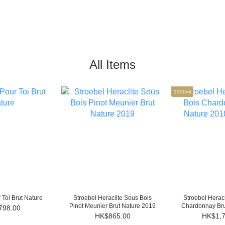
All Items
1500ml
 Toi Brut Nature
Stroebel Heraclite Sous Bois
Stroebel Herac
Pinot Meunier Brut Nature 2019
Chardonnay Bru
798.00
(150
HK$865.00
HK$1,7