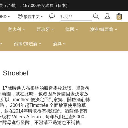
 supplied to a minor in the course of business
免運費（台灣）；157,000円免運費（日本）
 supplied to a minor in the course of business
HKD
繁體中文
意大利
西班牙
德國
澳洲/紐西蘭
烈酒/加烈酒
酒具
Stroebel
熱情，17歲時進入布根地的釀造學校就讀。畢業後
葡萄園，就在此時，叔叔因為身體因素決定放
 Timothée 便決定回到家鄉，開啟酒莊轉
。2004年起Timothée 全面放棄使用除草
植，並在2014年時取得有機認證。酒莊僅擁有
Villers-Alleran，每年只能生產8,000-
過原生酵母進行發酵，不澄清不過濾也不補糖。