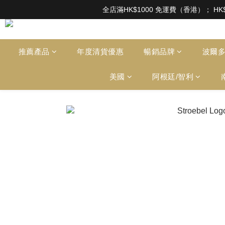
根據香港法律，不得在業務過程中，向未成年人售賣或供應令人醺醉的酒類。Under the l
全店滿HK$1000 免運費（香港）； HK
根據香港法律，不得在業務過程中，向未成年人售賣或供應令人醺醉的酒類。Under the l
推薦產品
年度清貨優惠
暢銷品牌
波爾
美國
阿根廷/智利