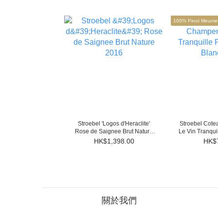
100% Pinot Meunie
Stroebel 'Logos d'Heraclite'
Stroebel Cot
Rose de Saignee Brut Nature
Le Vin Tranqui
2016
Blan
HK$1,398.00
HK$
關於我們