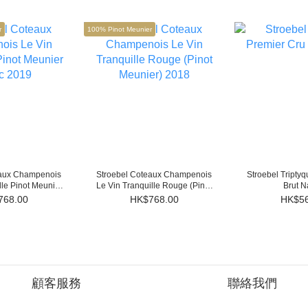
r
100% Pinot Meunier
eaux Champenois
Stroebel Coteaux Champenois
Stroebel Tripty
lle Pinot Meunier
Le Vin Tranquille Rouge (Pinot
Brut N
c 2019
Meunier) 2018
768.00
HK$768.00
HK$56
顧客服務
聯絡我們