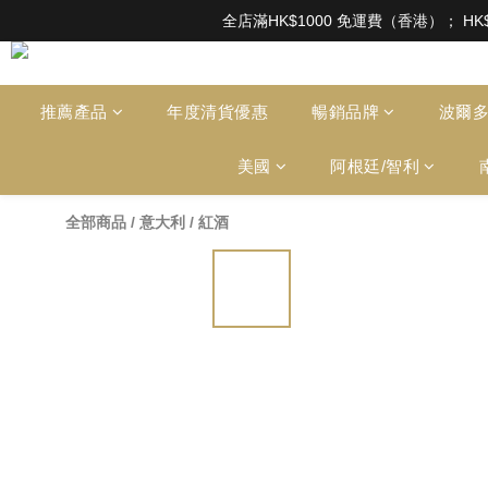
根據香港法律，不得在業務過程中，向未成年人售賣或供應令人醺醉的酒類。Under the l
全店滿HK$1000 免運費（香港）； HK
根據香港法律，不得在業務過程中，向未成年人售賣或供應令人醺醉的酒類。Under the l
推薦產品
年度清貨優惠
暢銷品牌
波爾
美國
阿根廷/智利
全部商品
/
意大利
/
紅酒