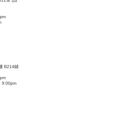
12室 (設
0pm
m
 B214鋪
0pm
9:00pm