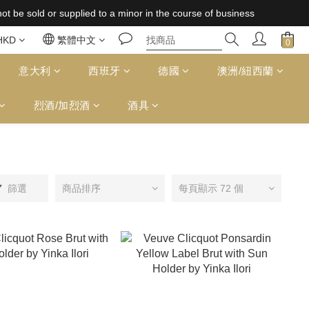
 supplied to a minor in the course of business
 supplied to a minor in the course of business
免運費（台灣）；157,000円免運費（日本）
HKD
繁體中文
 supplied to a minor in the course of business
意大利
西班牙
德國
澳洲/紐西蘭
烈酒/加烈酒
酒具
篩選
商品排序
每頁顯示 72 個