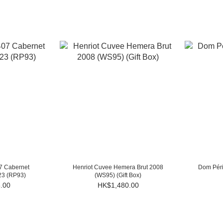
07 Cabernet
Henriot Cuvee Hemera Brut 2008
Dom Péri
23 (RP93)
(WS95) (Gift Box)
.00
HK$1,480.00