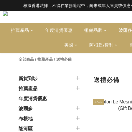
根據香港法律，不得在業務過程中，向未成年人售賣或供應令人醺醉的酒類。Under the l
根據香港法律，不得在業務過程中，向未成年人售賣或供應令人醺醉的酒類。Under the l
全店滿HK$1000 免運費（香港）； HK
根據香港法律，不得在業務過程中，向未成年人售賣或供應令人醺醉的酒類。Under the l
推薦產品
年度清貨優惠
暢銷品牌
波爾
美國
阿根廷/智利
全部商品
/
推薦產品
/
送禮必備
新貨到埗
送禮必備
推薦產品
年度清貨優惠
SALE
波爾多
布根地
隆河區