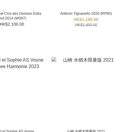
at Clos des Goisses Extra
Antinori Tignanello 2020 (RP95)
rut 2014 (WS97)
HK$1,180.00
HK$2,100.00
HK$1,450.00
d et Sophie AS Vosne
山崎 水楢木限量版 2021