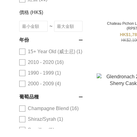
價格 (HK$)
Chateau Pichon 
~
(RP97
HK$1,78
年份
HK$2,10
15+ Year Old (威士忌) (1)
2010 - 2020 (16)
1990 - 1999 (1)
2000 - 2009 (4)
葡萄品種
Champagne Blend (16)
Shiraz/Syrah (1)
Semillon (1)