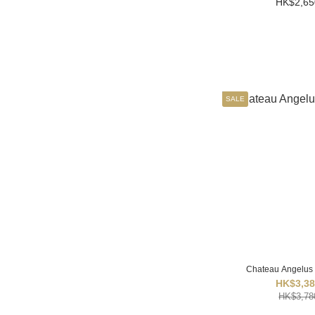
HK$2,65
SALE
Chateau Angelus
HK$3,38
HK$3,78