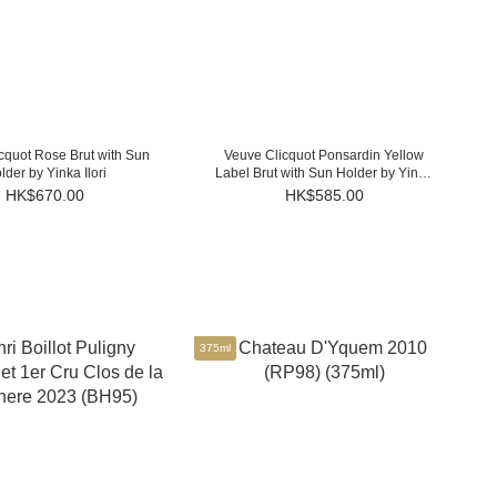
cquot Rose Brut with Sun
Veuve Clicquot Ponsardin Yellow
lder by Yinka Ilori
Label Brut with Sun Holder by Yinka
Ilori
HK$670.00
HK$585.00
375ml