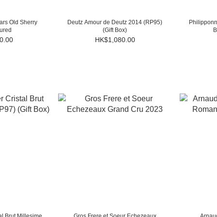
ars Old Sherry
Deutz Amour de Deutz 2014 (RP95)
Philipponn
ured
(Gift Box)
B
0.00
HK$1,080.00
l Brut Millesime
Gros Frere et Soeur Echezeaux
Arnau