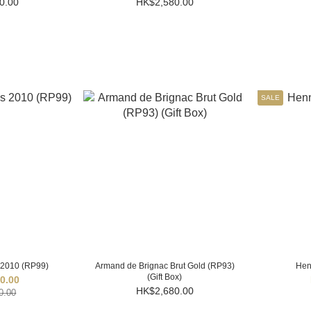
0.00
HK$2,580.00
SALE
 2010 (RP99)
Armand de Brignac Brut Gold (RP93)
Hen
(Gift Box)
0.00
HK$2,680.00
0.00