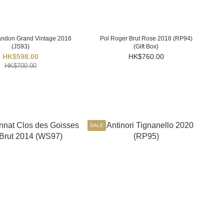
andon Grand Vintage 2016
Pol Roger Brut Rose 2018 (RP94)
(JS93)
(Gift Box)
HK$598.00
HK$760.00
HK$700.00
SALE