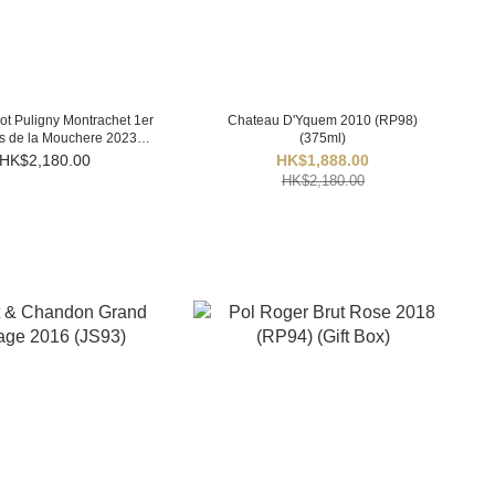
lot Puligny Montrachet 1er
Chateau D'Yquem 2010 (RP98)
s de la Mouchere 2023
(375ml)
(BH95)
HK$2,180.00
HK$1,888.00
HK$2,180.00