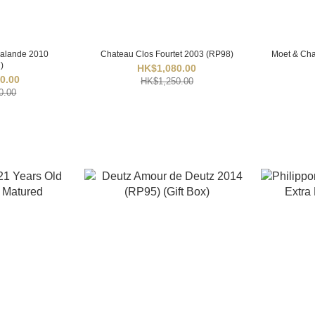
Lalande 2010
Chateau Clos Fourtet 2003 (RP98)
Moet & Ch
)
HK$1,080.00
0.00
HK$1,250.00
0.00