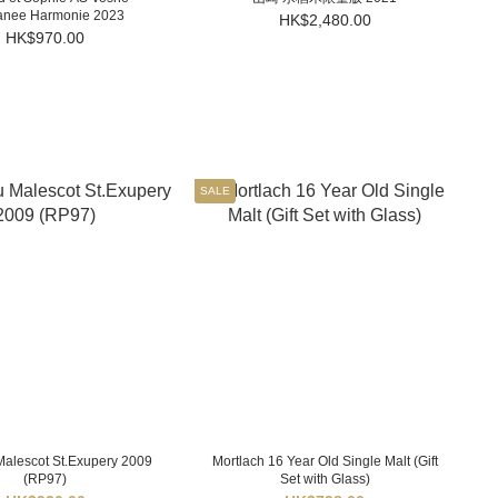
nee Harmonie 2023
HK$2,480.00
HK$970.00
SALE
alescot St.Exupery 2009
Mortlach 16 Year Old Single Malt (Gift
(RP97)
Set with Glass)