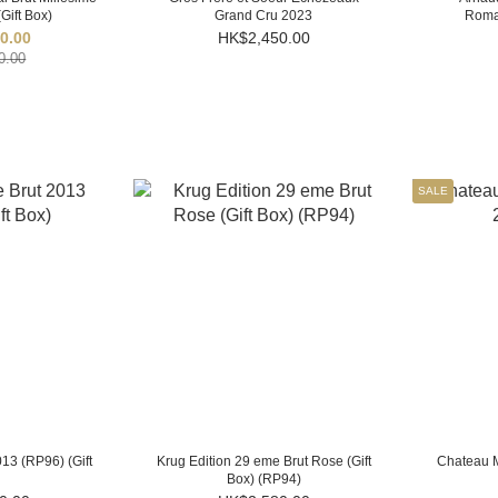
Gift Box)
Grand Cru 2023
Roma
0.00
HK$2,450.00
0.00
SALE
13 (RP96) (Gift
Krug Edition 29 eme Brut Rose (Gift
Chateau M
Box) (RP94)