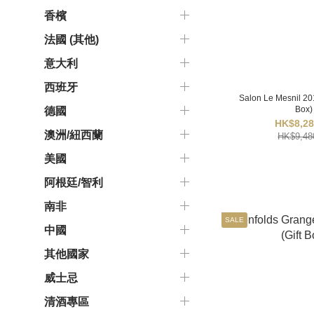
香檳
法國 (其他)
意大利
西班牙
Salon Le Mesnil 201
Box)
德國
HK$8,28
澳洲/紐西蘭
HK$9,48
美國
阿根廷/智利
南非
SALE
中國
其他國家
威士忌
清酒專區