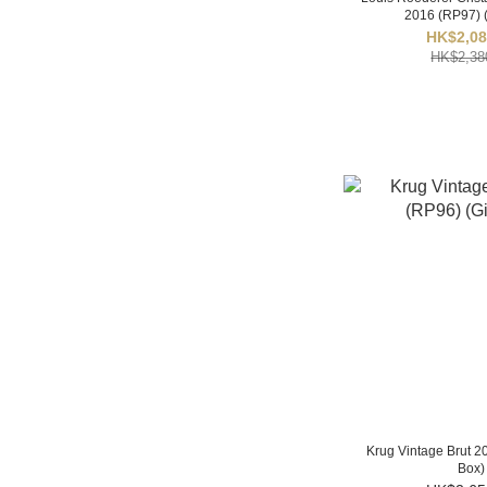
2016 (RP97) (
Villages (Burgundy) (1)
HK$2,08
Premier Cru (Burgundy)
HK$2,38
(1)
Grand Cru (Burgundy)
(2)
評分
Wine Enthusiast 95+ (5)
Wine Spectator 95+ (7)
Robert Parker 95+ (12)
James Sucking 95+ (6)
Krug Vintage Brut 20
Box)