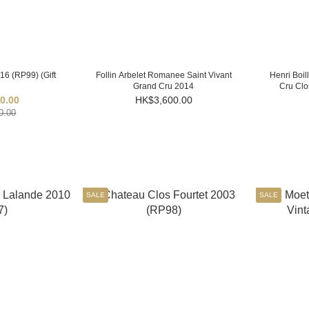
16 (RP99) (Gift
Follin Arbelet Romanee Saint Vivant
Henri Boil
Grand Cru 2014
Cru Clo
0.00
HK$3,600.00
0.00
SALE
SALE