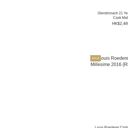
Sauvignon Blanc (1)
Sangiovese (1)
Glendronach 21 Ye
Cask Mat
Pinot Noir (3)
HK$2,48
Chardonnay (2)
Cabernet Sauvignon (2)
Bordeaux Blend (5)
SALE
看更多
Bottle Size
750ml (29)
700ml (6)
375ml (1)
等級
Louis Roederer Crista