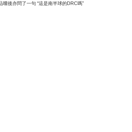
son 品嚐後亦問了一句 “這是南半球的DRC嗎”