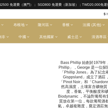
aw of Hong Kong, intoxicating liquor must not be sold or
$2500 免運費（澳門）； SGD800 免運費（新加坡）；TWD20,000
aw of Hong Kong, intoxicating liquor must not be sold or
$
多
布根地
隆河區
香檳
法國 (其他)
南非
中國
其他國家
威士忌
清酒專區
Bass Phillip 始創於197
Phillip」，George 是
「Phillip Jones」為
Gisppsland」成立
「Pinot Noir」和「Ch
然高濕度，土壤富含礦物質
度，香氣，平衡酸度和礦
Biodynamic ，不論對
質放在第一位，每款葡萄酒
氣，卓越複雜度，奠定酒莊無懈可