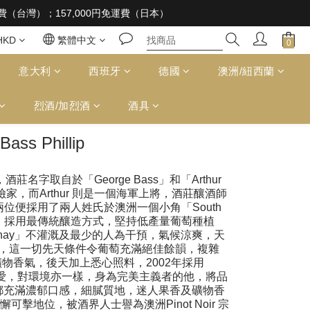
 supplied to a minor in the course of business
免運費（台灣）；157,000円免運費（日本）
 supplied to a minor in the course of business
HKD
繁體中文
意大利
西班牙
德國
澳洲/紐西蘭
烈酒/加烈酒
酒具
Bass Phillip
9年，酒莊名字取自於「George Bass」和「Arthur
一位探險家，而Arthur 則是一個海軍上將，酒莊釀酒師
了紀念兩位便採用了兩人姓氏於澳洲一個小角「South
了酒莊，採用最傳統釀造方式，堅持低產量葡萄種植
ardonnay」不灌溉及最少的人為干預，氣候涼爽，天
，這一切先天條件令葡萄充滿絕佳餘韻，複雜
物香氣，後天加上悉心照料，2002年採用
葡萄有愛，對環境亦一樣，身為完美主義者的他，將品
都充滿濃郁口感，細膩質地，迷人果香及礦物香
擊地位，被酒界人士譽為澳洲Pinot Noir 宗