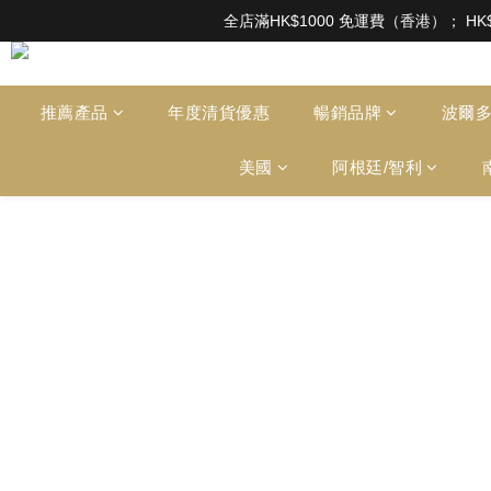
根據香港法律，不得在業務過程中，向未成年人售賣或供應令人醺醉的酒類。Under the l
全店滿HK$1000 免運費（香港）； HK
根據香港法律，不得在業務過程中，向未成年人售賣或供應令人醺醉的酒類。Under the l
推薦產品
年度清貨優惠
暢銷品牌
波爾
美國
阿根廷/智利