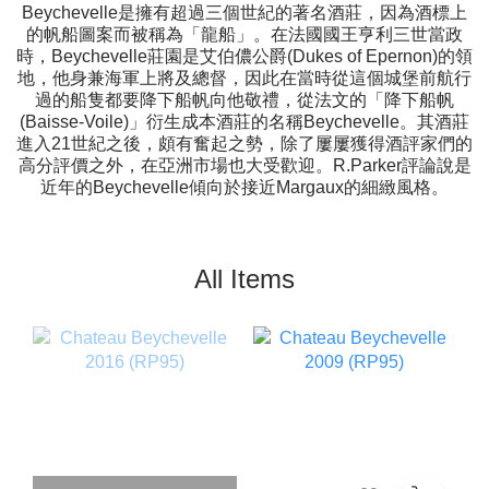
Beychevelle是擁有超過三個世紀的著名酒莊，因為酒標上
的帆船圖案而被稱為「龍船」。在法國國王亨利三世當政
時，Beychevelle莊園是艾伯儂公爵(Dukes of Epernon)的領
地，他身兼海軍上將及總督，因此在當時從這個城堡前航行
過的船隻都要降下船帆向他敬禮，從法文的「降下船帆
(Baisse-Voile)」衍生成本酒莊的名稱Beychevelle。其酒莊
進入21世紀之後，頗有奮起之勢，除了屢屢獲得酒評家們的
高分評價之外，在亞洲市場也大受歡迎。R.Parker評論說是
近年的Beychevelle傾向於接近Margaux的細緻風格。
All Items