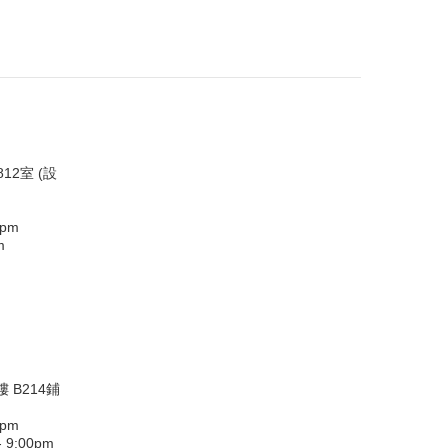
12室 (設
0pm
m
 B214鋪
0pm
9:00pm