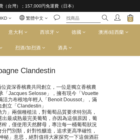
 supplied to a minor in the course of business
免運費（台灣）；157,000円免運費（日本）
 supplied to a minor in the course of business
HKD
繁體中文
意大利
西班牙
德國
澳洲/紐西蘭
烈酒/加烈酒
酒具
agne Clandestin
stin 由兩位資深香檳農共同創立，一位是獨立香檳農
師承「Jacques Selosse」，擁有現今「Vouette
活力布根地年輕人「Benoit Doussot」，滿
創立「Clandestin」
動力」兩個種植法，對葡萄品質要求特別高，
選出最成熟最完美葡萄，亦因為這個原因，葡
壓榨，僅使用天然酵母，專注每一桶葡萄狀況
會分門別類，針對性釀造，追求更高準確性，
隱藏跟神秘」意思，絕對值得大家探究一下這個酒莊