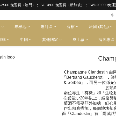
aw of Hong Kong, intoxicating liquor must not be sold or
$2500 免運費（澳門）； SGD800 免運費（新加坡）；TWD20,000
aw of Hong Kong, intoxicating liquor must not be sold or
$
多
布根地
隆河區
香檳
法國 (其他)
南非
中國
其他國家
威士忌
清酒專區
Champ
Champagne Clande
「Bertrand Gaucherot」，
& Sorbee」，而另一位係充滿
腔熱血
兩位專注「有機」和「生物
樹齡最少20年以上，嚴格篩
萄酒不需要額外加糖，細心
作出相應措施，每個地塊都
而「Clandestin」有「