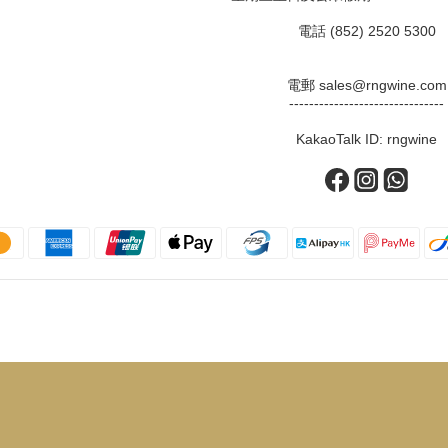
電話 (852) 2520 5300
電郵 sales@rngwine.com
-------------------------------
KakaoTalk ID: rngwine