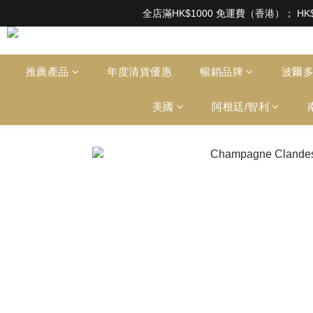
根據香港法律，不得在業務過程中，向未成年人售賣或供應令人醺醉的酒類。Under the l
全店滿HK$1000 免運費（香港）； HK
根據香港法律，不得在業務過程中，向未成年人售賣或供應令人醺醉的酒類。Under the l
推薦產品
年度清貨優惠
暢銷品牌
波爾
美國
阿根廷/智利