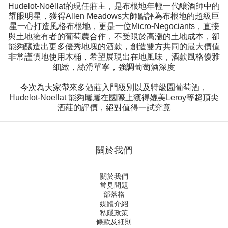
Hudelot-Noëllat的現任莊主，是布根地年輕一代釀酒師中的
耀眼明星，獲得Allen Meadows大師點評為布根地的超級巨
星一心打造風格布根地，更是一位Micro-Negociants，直接
與土地擁有者的葡萄農合作，不受限於高漲的土地成本，卻
能夠釀造出更多優秀地塊的酒款，創造雙方共同的最大價值
非常謹慎地使用木桶，希望展現出在地風味，酒款風格優雅
細緻，絲滑單寧，強調葡萄酒深度
今次為大家帶來多酒莊入門級別以及特級園葡萄酒，
Hudelot-Noellat 能夠屢屢在國際上獲得媲美Leroy等超頂尖
酒莊的評價，絕對值得一試究竟
關於我們
關於我們
常見問題
部落格
媒體介紹
私隱政策
條款及細則