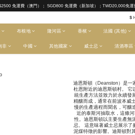
aw of Hong Kong, intoxicating liquor must not be sold or
$2500 免運費（澳門）； SGD800 免運費（新加坡）；TWD20,000
aw of Hong Kong, intoxicating liquor must not be sold or
$
多
布根地
隆河區
香檳
法國 (其他)
南非
中國
其他國家
威士忌
清酒專區
迪恩斯頓（Deanston）
杜恩附近的迪恩斯頓村。 它
統生產方法並致力於永續發
精釀而成，通常在前波本威士
慢的生產過程而聞名，可釀
近的泰斯河抽取水，這條河
性。迪恩斯頓以主要生產無
忌。 這意味著威士忌展示了
泥煤特徵的影響。迪斯頓對其