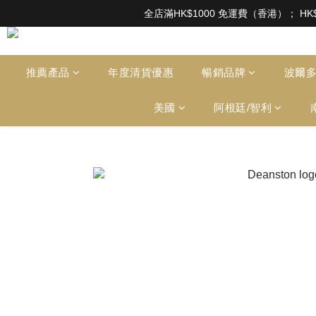
根據香港法律，不得在業務過程中，向未成年人售賣或供應令人醺醉的酒類。Under the l
全店滿HK$1000 免運費（香港）； HK
根據香港法律，不得在業務過程中，向未成年人售賣或供應令人醺醉的酒類。Under the l
推薦產品
年度清貨優惠
暢銷品牌
波爾
美國
阿根廷/智利