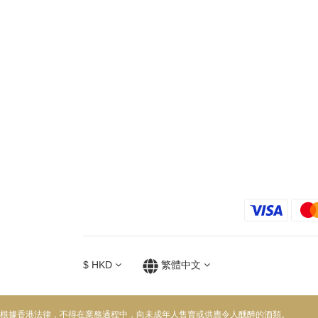
$
HKD
繁體中文
根據香港法律，不得在業務過程中，向未成年人售賣或供應令人醺醉的酒類。