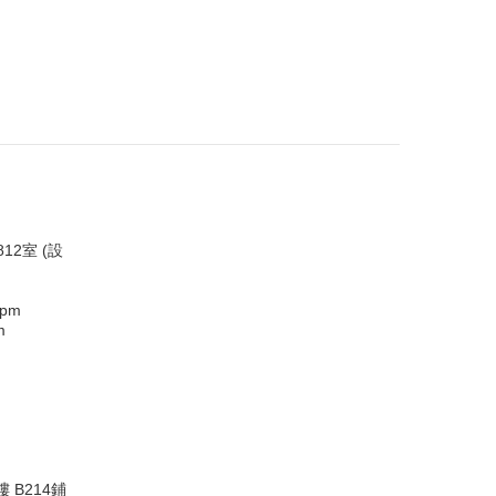
12室 (設
0pm
m
 B214鋪