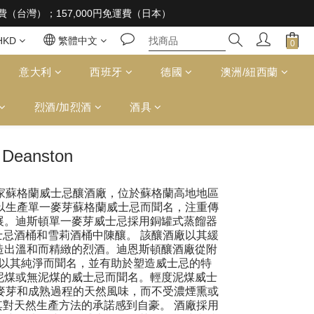
 supplied to a minor in the course of business
免運費（台灣）；157,000円免運費（日本）
 supplied to a minor in the course of business
HKD
繁體中文
意大利
西班牙
德國
澳洲/紐西蘭
烈酒/加烈酒
酒具
Deanston
是一家蘇格蘭威士忌釀酒廠，位於蘇格蘭高地地區
以生產單一麥芽蘇格蘭威士忌而聞名，注重傳
展。迪斯頓單一麥芽威士忌採用銅罐式蒸餾器
忌酒桶和雪莉酒桶中陳釀。 該釀酒廠以其緩
造出溫和而精緻的烈酒。迪恩斯頓釀酒廠從附
以其純淨而聞名，並有助於塑造威士忌的特
泥煤或無泥煤的威士忌而聞名。輕度泥煤威士
麥芽和成熟過程的天然風味，而不受濃煙熏或
對天然生產方法的承諾感到自豪。 酒廠採用