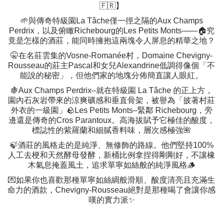
🇫🇷】
🌱與傳奇特級園La Tâche僅一徑之隔的Aux Champs
Perdrix，以及俯瞰Richebourg的Les Petits Monts——🏠究
竟是怎樣的酒莊，能同時擁抱這兩塊令人屏息的精華之地？
🤫在名莊雲集的Vosne-Romanée村，Domaine Chevigny-
Rousseau的莊主Pascal和女兒Alexandrine低調得像個「不
能說的秘密」，但他們家的地塊分佈簡直讓人眼紅。
🍇Aux Champs Perdrix–就在特級園 La Tâche 的正上方，
園內石灰岩帶來的涼爽礦感和垂直骨架，被譽為「披著村莊
外衣的一級園」🪨Les Petits Monts–緊鄰 Richebourg，旁
邊還是傳奇的Cros Parantoux。高海拔賦予它極佳的酸度，
標誌性的紫羅蘭和細膩香料味，層次感極強🌺
🍃酒莊的風格走的是純淨、無修飾的路線。他們堅持100%
人工去梗和天然酵母發酵，新桶比例拿捏得剛剛好，不讓橡
木氣息掩蓋風土，追求單寧如絲般的純淨風格🪵
💌如果你也喜歡那種單寧如絲綢般滑順、酸度清亮且充滿生
命力的酒款，Chevigny-Rousseau絕對是那種喝了會讓你感
嘆的實力派✨