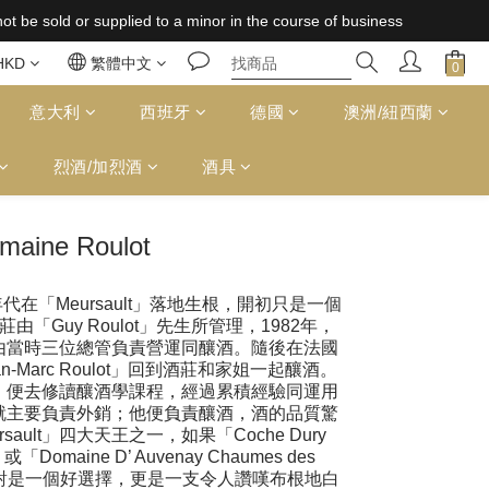
 supplied to a minor in the course of business
 supplied to a minor in the course of business
免運費（台灣）；157,000円免運費（日本）
HKD
繁體中文
 supplied to a minor in the course of business
意大利
西班牙
德國
澳洲/紐西蘭
烈酒/加烈酒
酒具
maine Roulot
820 年代在「Meursault」落地生根，開初只是一個
莊由「Guy Roulot」先生所管理，1982年，
後，就由當時三位總管負責營運同釀酒。隨後在法國
-Marc Roulot」回到酒莊和家姐一起釀酒。
，便去修讀釀酒學課程，經過累積經驗同運用
就主要負責外銷；他便負責釀酒，酒的品質驚
ault」四大天王之一，如果「Coche Dury
es」或「Domaine D’ Auvenay Chaumes des
ot」絕對是一個好選擇，更是一支令人讚嘆布根地白