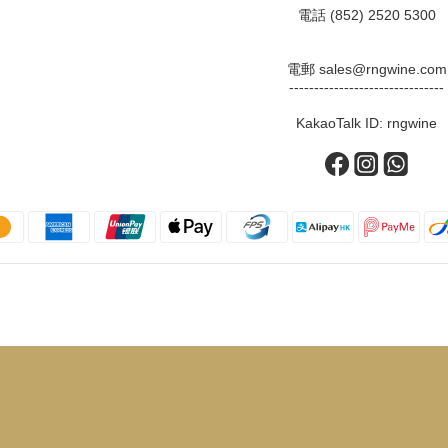
電話 (852) 2520 5300
電郵 sales@rngwine.com
-------------------------------
KakaoTalk ID: rngwine