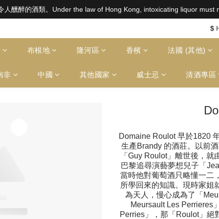
aw of Hong Kong, intoxicating liquor must not be sold or
aw of Hong Kong, intoxicating liquor must not be sold or
$2500 免運費（澳門）； SGD800 免運費（新加坡）；TWD20,000
$
aw of Hong Kong, intoxicating liquor must not be sold or
多
布根地
隆河區
香檳
法國 (其他)
南非
中國
其他國家
威士忌
清酒專區
Do
Domaine Roulot 早於1
生產Brandy 的酒莊。以前酒
「Guy Roulot」離世
巴黎追尋演藝夢想兒子「Jean
當時他對葡萄酒只略懂一二
所學回來的知識。現時家姐
為天人，慢心成為了「Meurs
Meursault Les Perrier
Perries」，那「Roul