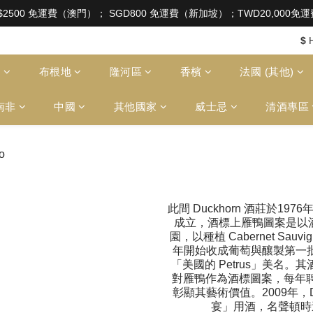
aw of Hong Kong, intoxicating liquor must not be sold or
$2500 免運費（澳門）； SGD800 免運費（新加坡）；TWD20,000
aw of Hong Kong, intoxicating liquor must not be sold or
$
多
布根地
隆河區
香檳
法國 (其他)
南非
中國
其他國家
威士忌
清酒專區
此間 Duckhorn 酒莊於1976年由
成立，酒標上雁鴨圖案是以
園，以種植 Cabernet Sauvign
年開始收成葡萄與釀製第一批波
「美國的 Petrus」美名
對雁鴨作為酒標圖案，每年
彰顯其藝術價值。2009年，D
宴」用酒，名聲頓時