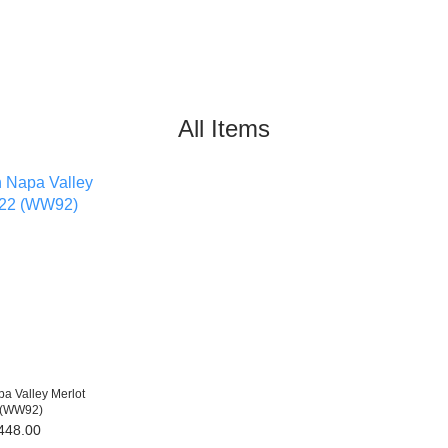
All Items
a Valley Merlot
 (WW92)
448.00