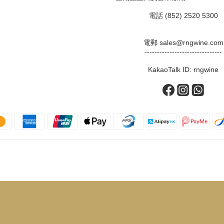
電話 (852) 2520 5300
電郵 sales@rngwine.com
-------------------------------
KakaoTalk ID: rngwine