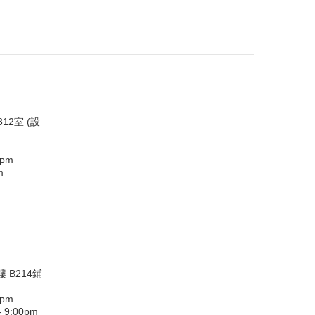
12室 (設
0pm
m
 B214鋪
0pm
9:00pm