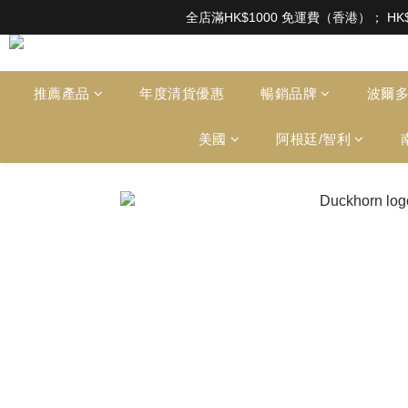
根據香港法律，不得在業務過程中，向未成年人售賣或供應令人醺醉的酒類。Under the l
全店滿HK$1000 免運費（香港）； HK
根據香港法律，不得在業務過程中，向未成年人售賣或供應令人醺醉的酒類。Under the l
推薦產品
年度清貨優惠
暢銷品牌
波爾
美國
阿根廷/智利