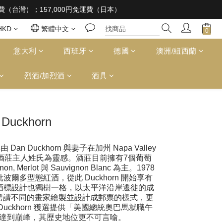
 supplied to a minor in the course of business
免運費（台灣）；157,000円免運費（日本）
 supplied to a minor in the course of business
HKD
繁體中文
意大利
西班牙
德國
澳洲/紐西蘭
烈酒/加烈酒
酒具
Duckhorn
 Dan Duckhorn 與妻子在加州 Napa Valley
酒莊主人姓氏為靈感。酒莊目前擁有7個葡萄
on, Merlot 與 Sauvignon Blanc 為主。1978
爾多型態紅酒，從此 Duckhorn 開始享有
。其酒標設計也獨樹一格，以太平洋沿岸遷徙的成
聘請不同的畫家繪製並設計成郵票的樣式，更
uckhorn 獲選提供「美國總統奧巴馬就職午
達到巔峰，其歷史地位更不可言喻。