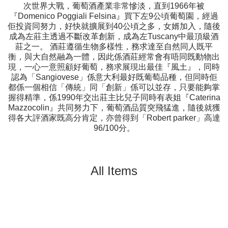
次世界大戰，葡萄酒產業非常慘淡，直到1966年被
『Domenico Poggiali Felsina』買下左9公頃葡萄園，經過
佢投資同努力，好快就擴展到40公頃之多，女婿加入，隨後
成為左莊主透過不斷改革創新，成為左Tuscany中最頂級酒
莊之一。 酒莊遵循生物多樣性，務求達至自然同人既平
衡，與大自然融為一體，因此係酒莊經常會有唔同既動物出
現，一心一意照顧好葡萄，務求展現出最佳『風土』，同時
認為「Sangiovese」係意大利最好既葡萄品種，但同時佢
都係一個相信「傳統」同「創新」係可以並存，只要能夠掌
握得精準，係1990年交出莊主比兒子同時有表姐『Caterina
Mazzocolin』共同努力下，葡萄酒品質突飛猛進，隨後就獲
得各大評酒家既高分肯定，亦曾得到「Robert parker」高達
96/100分。
All Items