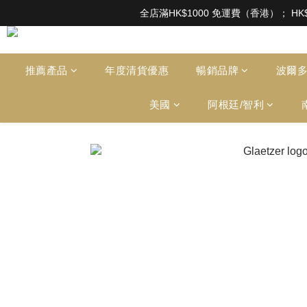
根據香港法律，不得在業務過程中，向未成年人售賣或供應令人醺醉的酒類。Under the l
全店滿HK$1000 免運費（香港）； HK
根據香港法律，不得在業務過程中，向未成年人售賣或供應令人醺醉的酒類。Under the l
推薦產品
年度清貨優惠
暢銷品牌
波爾
美國
阿根廷/智利