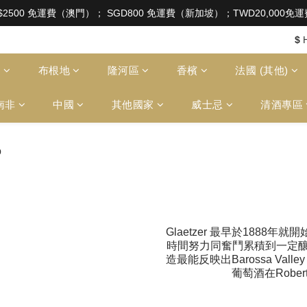
aw of Hong Kong, intoxicating liquor must not be sold or
$2500 免運費（澳門）； SGD800 免運費（新加坡）；TWD20,000
aw of Hong Kong, intoxicating liquor must not be sold or
$
多
布根地
隆河區
香檳
法國 (其他)
南非
中國
其他國家
威士忌
清酒專區
Glaetzer 最早於1888年就開
時間努力同奮鬥累積到一定釀酒經驗
造最能反映出Barossa Val
葡萄酒在Rober