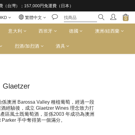
 supplied to a minor in the course of business
免運費（台灣）；157,000円免運費（日本）
 supplied to a minor in the course of business
HKD
繁體中文
意大利
西班牙
德國
澳洲/紐西蘭
烈酒/加烈酒
酒具
Glaetzer
始係澳洲 Barossa Valley 種植葡萄，經過一段
後，成立 Glaetzer Wines 理念致力打
ley 產區風土既葡萄酒，並係2003 年成功為澳洲
t Parker 手中奪得第一個滿分。