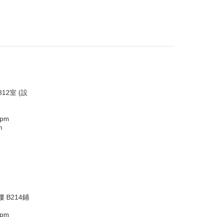
12室 (設
0pm
m
 B214鋪
0pm