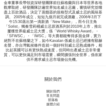
金車董事長帶領資深研發團隊前往蘇格蘭與日本等世界各地
觀摩取經，研發團隊訪遍世界知名威士忌廠，審慎研究並嚐
盡上百款酒品，決定了蒸餾器的規格型式及威士忌的風味基
調。 2005年成立，短短九個月就完成酒廠，2006年3月下
午15:30蒸出第一滴新酒「New Make」，而今日主角
「Solist」獨奏雪莉桶威士忌原酒系列於2010年上市，推出
屢獲世界級威士忌大獎，係「World Whisky Award」・
「SFWSC」・「IWSC」等大賽都能奪得多面金牌，實力
絕對不在蘇格蘭之下，如今Kavalan 係威士忌已經擁有顯赫
名聲，亦台灣氣候條件造就一個好特別威士忌熟成條件，相
比起英國可以有更快熟成速度，但同時出產威士忌非常優
質，可以更快滿足到市場需要，瞬間擴張到全世界，係依家
供不應求威士忌市場搶佔先機。
關於我們
關於我們
常見問題
部落格
媒體介紹