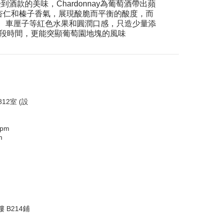
酒款的美味，Chardonnay為葡萄酒帶出蘋
杏仁和榛子香氣，展現酸脆而平衡的酸度，而
蘭、香料、車厘子等紅色水果和圓潤口感，只造少量添
段時間，更能突顯葡萄園地塊的風味
12室 (設
0pm
m
 B214鋪