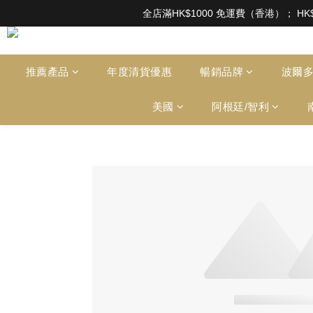
根據香港法律，不得在業務過程中，向未成年人售賣或供應令人醺醉的酒類。Under the l
全店滿HK$1000 免運費（香港）； HK
根據香港法律，不得在業務過程中，向未成年人售賣或供應令人醺醉的酒類。Under the l
推薦產品
年度清貨優惠
暢銷品牌
波爾
美國
阿根廷/智利