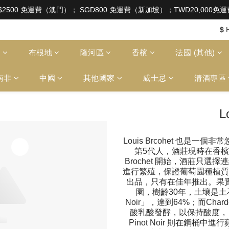
aw of Hong Kong, intoxicating liquor must not be sold or
$2500 免運費（澳門）； SGD800 免運費（新加坡）；TWD20,000
aw of Hong Kong, intoxicating liquor must not be sold or
$
多
布根地
隆河區
香檳
法國 (其他)
南非
中國
其他國家
威士忌
清酒專區
L
Louis Brcohet 也是
第5代人，酒莊現時在香檳區擁
Brochet 開始，酒莊只
進行繁殖，保證葡萄園種植質素。
出品，只有在佳年推出。果實來自
園，樹齡30年，土壤是土
Noir」，達到64%；而Chard
酸乳酸發酵，以保持酸度， 
Pinot Noir 則在鋼