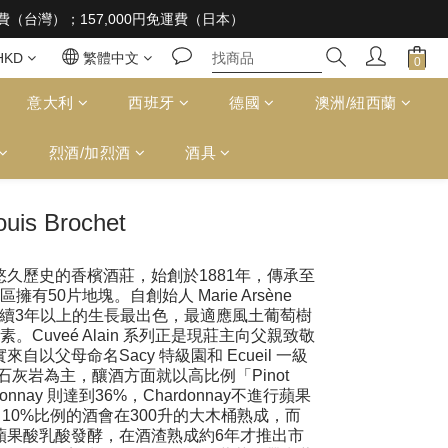
 supplied to a minor in the course of business
免運費（台灣）；157,000円免運費（日本）
 supplied to a minor in the course of business
HKD
繁體中文
意大利
西班牙
德國
澳洲/紐西蘭
烈酒/加烈酒
酒具
ouis Brochet
一個非常悠久歷史的香檳酒莊，始創於1881年，傳承至
有50片地塊。自創始人 Marie Arsène
選擇連續3年以上的生長最出色，最適應風土葡萄樹
Cuveé Alain 系列正是現莊主向父親致敬
以父母命名Sacy 特級園和 Ecueil 一級
石灰岩為主，釀酒方面就以高比例「Pinot
onnay 則達到36%，Chardonnay不進行蘋果
10%比例的酒會在300升的大木桶熟成，而
桶中進行蘋果酸乳酸發酵，在酒渣熟成約6年才推出市