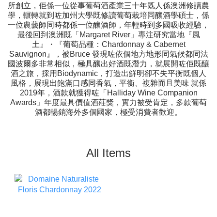
所創立，佢係一位從事葡萄酒產業三十年既人係澳洲修讀農
學，輾轉就到咗加州大學既修讀葡萄栽培同釀酒學碩士，係
一位農藝師同時都係一位釀酒師，年輕時到多國吸收經驗，
最後回到澳洲既「Margaret River」專注研究當地『風
土』・『葡萄品種：Chardonnay & Cabernet
Sauvignon』，被Bruce 發現咗依個地方地形同氣候都同法
國波爾多非常相似，極具釀出好酒既潛力，就展開咗佢既釀
酒之旅，採用Biodynamic，打造出鮮明卻不失平衡既個人
風格，展現出飽滿口感同香氣，平衡、複雜而且美味 就係
2019年，酒款就獲得咗「Halliday Wine Companion
Awards」年度最具價值酒莊獎，實力被受肯定，多款葡萄
酒都暢銷海外多個國家，極受消費者歡迎。
All Items