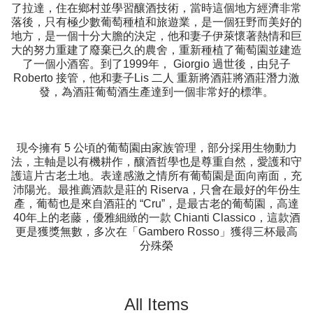
了拉達，住在鄉村並學習釀酒技術，當時這個地方經濟非常
落後，只有極少數葡萄種植和旅遊業，是一個狂野而美好的
地方，是一個十分大膽的決定，他和妻子伊萊懷著熱情和巨
大的努力重建了廢棄已久的農舍，重新種植了葡萄園並建造
了一個小酒窖。到了1999年， Giorgio 過世後，由兒子
Roberto 接管，他和妻子Lis 二人 重新將酒莊將酒莊潛力激
發，為酒莊葡萄酒生產達到一個非常好的標準。
現今擁有 5 公頃的葡萄園由家族管理，部分採用生物動力
法，主軸是以有機耕作，釀酒哲學也是尊重自然，愛護和守
護這片古老土地。表達感激之情所有葡萄園是面向南面，充
沛陽光。最推薦酒款是莊的 Riserva，只會在最好的年份生
產，葡萄也是來自酒莊的 “Cru”，是最古老的葡萄園，高達
40年上的老藤，優雅細緻的一款 Chianti Classico，這款酒
更是獲獎無數，多次在「Gambero Rosso」獲得三杯最高
分殊榮
All Items