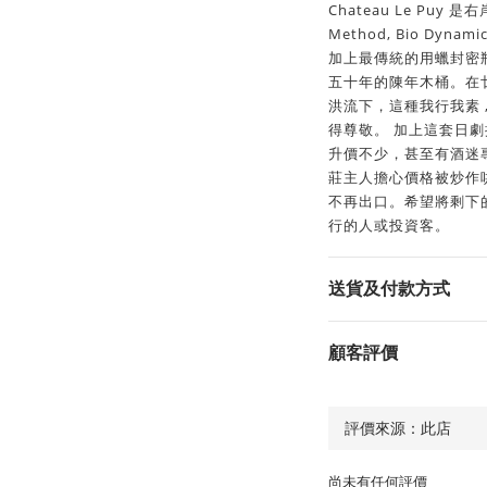
Chateau Le Puy
Method, Bio D
加上最傳統的用蠟封密
五十年的陳年木桶。在
洪流下，這種我行我素 
得尊敬。 加上這套日
升價不少，甚至有酒迷
莊主人擔心價格被炒作
不再出口。希望將剩下
行的人或投資客。
送貨及付款方式
顧客評價
尚未有任何評價