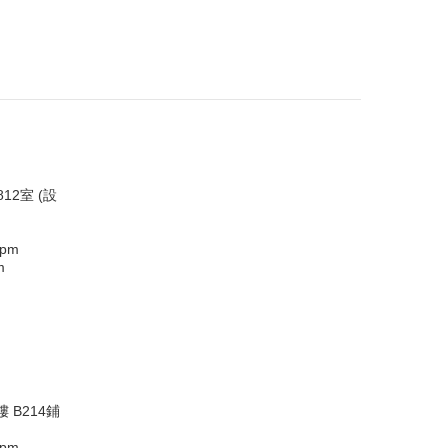
12室 (設
0pm
m
 B214鋪
0pm