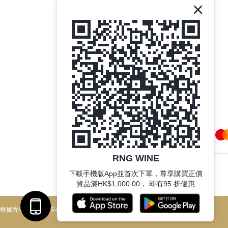
RNG WINE
下載手機版App並首次下單，尊享購買正價
$
HKD
繁體中文
貨品滿HK$1,000.00， 即有95 折優惠
根據香港法律，不得在業務過程中，向未成年人售賣或供應令人醺醉的酒類。