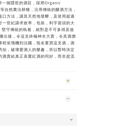
 是右岸一個隱世的酒莊，採用Organic
ynamic等自然農法耕種，沿用傳統的釀酒方法，
瓶口方法，讓其天然地發酵，及使用超過
廿一世紀講求效率，包裝，利字當頭的大
, 堅守傳統的執着，絕對是不可多得及值
劇播出後，令這支終極神水大賣，令其酒價
專程坐飛機到法國，指名要買這支酒，酒
哄抬，破壞愛酒人的樂趣，所以暫時決定
的酒賣給真正喜愛紅酒的同好，而非趕流