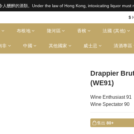
aw of Hong Kong, intoxicating liquor must not be sold or
aw of Hong Kong, intoxicating liquor must not be sold or
$2500 免運費（澳門）； SGD800 免運費（新加坡）；TWD20,000
$
aw of Hong Kong, intoxicating liquor must not be sold or
多
布根地
隆河區
香檳
法國 (其他)
南非
中國
其他國家
威士忌
清酒專區
Drappier Bru
(WE91)
Wine Enthusiast 91
Wine Spectator 90
售出
80+