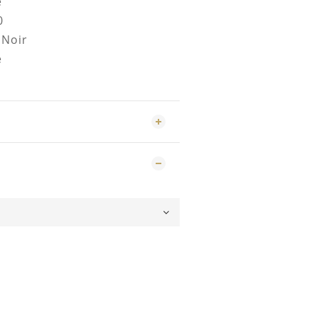
e
0
 Noir
gne