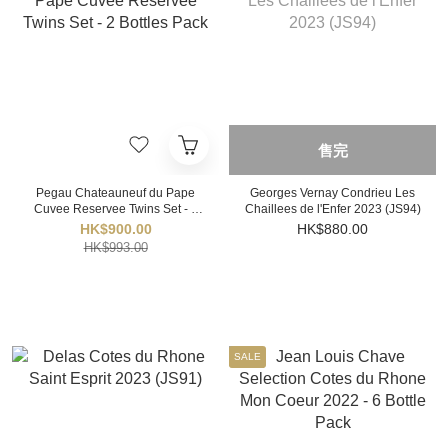
售完
Pegau Chateauneuf du Pape
Georges Vernay Condrieu Les
Cuvee Reservee Twins Set - 2
Chaillees de l'Enfer 2023 (JS94)
Bottles Pack
HK$900.00
HK$880.00
HK$993.00
SALE