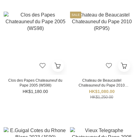
SALE
Clos des Papes Chateauneuf du
Chateau de Beaucastel
Pape 2005 (WS98)
Chateauneuf du Pape 2010
(RP95)
HK$1,180.00
HK$1,080.00
HK$1,250.00