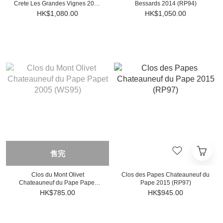
Crete Les Grandes Vignes 2020
Bessards 2014 (RP94)
(JD98)
HK$1,080.00
HK$1,050.00
售完
Clos du Mont Olivet
Clos des Papes Chateauneuf du
Chateauneuf du Pape Papet
Pape 2015 (RP97)
2005 (WS95)
HK$785.00
HK$945.00