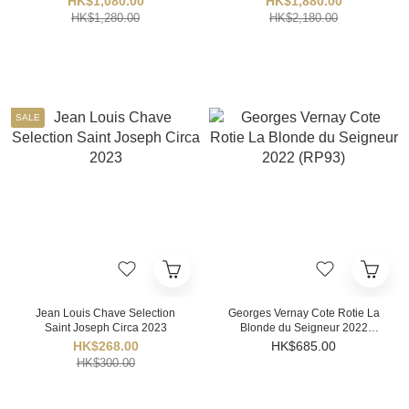
HK$1,080.00
HK$1,880.00
HK$1,280.00
HK$2,180.00
SALE
Jean Louis Chave Selection
Georges Vernay Cote Rotie La
Saint Joseph Circa 2023
Blonde du Seigneur 2022
(RP93)
HK$268.00
HK$685.00
HK$300.00