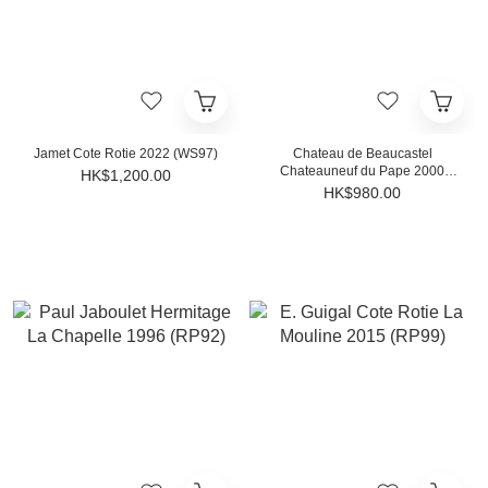
Jamet Cote Rotie 2022 (WS97)
Chateau de Beaucastel
Chateauneuf du Pape 2000
HK$1,200.00
(RP94)
HK$980.00