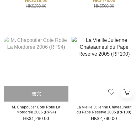
HK$218.00
HK$478.00
HK$250.00
HK$560.00
售完
M. Chapoutier Cote Rotie La
La Vieille Julienne Chateauneuf
Mordoree 2006 (RP94)
du Pape Reserve 2005 (RP100)
HK$1,280.00
HK$2,780.00