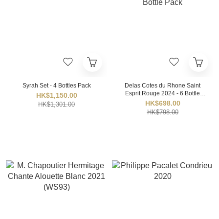
Syrah Set - 4 Bottles Pack
Delas Cotes du Rhone Saint
Esprit Rouge 2024 - 6 Bottle
HK$1,150.00
Pack
HK$698.00
HK$1,301.00
HK$798.00