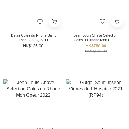
Delas Cotes du Rhone Saint
Jean Louis Chave Selection
Esprit 2023 (JS91)
Cotes du Rhone Mon Coeur
2022 - 6 Bottle Pack
HK$125.00
HK$780.00
HK$1,080.00