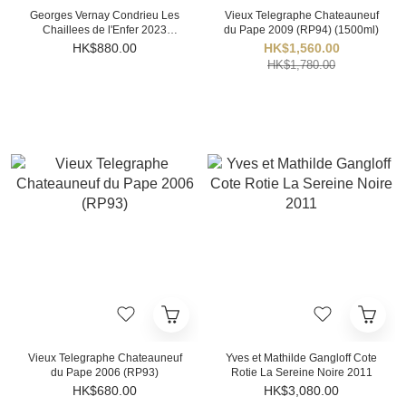
Georges Vernay Condrieu Les
Vieux Telegraphe Chateauneuf
Chaillees de l'Enfer 2023
du Pape 2009 (RP94) (1500ml)
(RP95)
HK$880.00
HK$1,560.00
HK$1,780.00
Vieux Telegraphe Chateauneuf
Yves et Mathilde Gangloff Cote
du Pape 2006 (RP93)
Rotie La Sereine Noire 2011
HK$680.00
HK$3,080.00