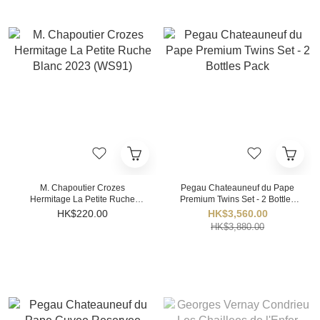
M. Chapoutier Crozes
Pegau Chateauneuf du Pape
Hermitage La Petite Ruche
Premium Twins Set - 2 Bottles
Blanc 2023 (WS91)
Pack
HK$220.00
HK$3,560.00
HK$3,880.00