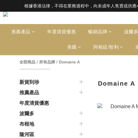
根據香港法律，不得在業務過程中，向未成年人售賣或供應令人醺醉的酒類。Under the l
根據香港法律，不得在業務過程中，向未成年人售賣或供應令人醺醉的酒類。Under the l
全店滿HK$1000 免運費（香港）； HK
根據香港法律，不得在業務過程中，向未成年人售賣或供應令人醺醉的酒類。Under the l
推薦產品
年度清貨優惠
暢銷品牌
波爾
美國
阿根廷/智利
全部商品
/
所有品牌
/
Domaine A
新貨到埗
Domaine A
推薦產品
年度清貨優惠
波爾多
布根地
隆河區