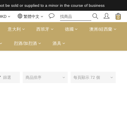
 supplied to a minor in the course of business
 supplied to a minor in the course of business
免運費（台灣）；157,000円免運費（日本）
HKD
繁體中文
 supplied to a minor in the course of business
意大利
西班牙
德國
澳洲/紐西蘭
烈酒/加烈酒
酒具
篩選
商品排序
每頁顯示 72 個