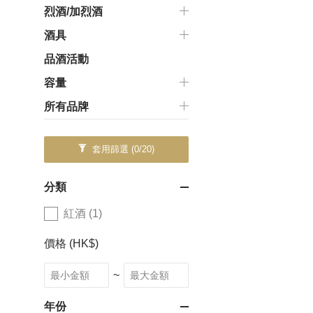
烈酒/加烈酒
酒具
品酒活動
容量
所有品牌
套用篩選
(0/20)
分類
紅酒 (1)
價格 (HK$)
~
年份