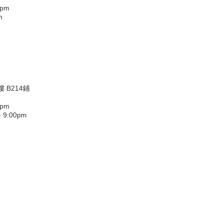
0pm
m
 B214鋪
0pm
9:00pm