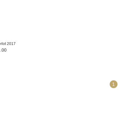
rlot 2017
.00
1