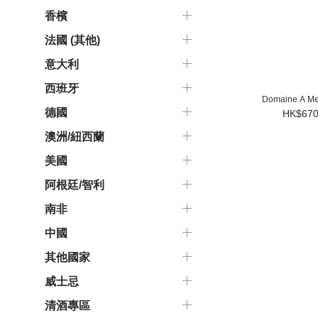
香檳
法國 (其他)
意大利
西班牙
Domaine A Me
德國
HK$670
澳洲/紐西蘭
美國
阿根廷/智利
南非
中國
其他國家
威士忌
清酒專區