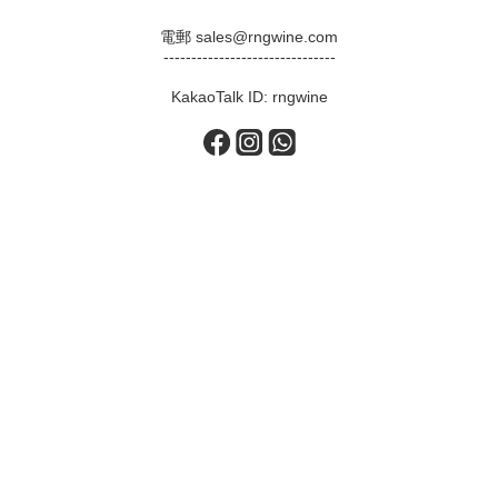
電郵 sales@rngwine.com
-------------------------------
KakaoTalk ID: rngwine